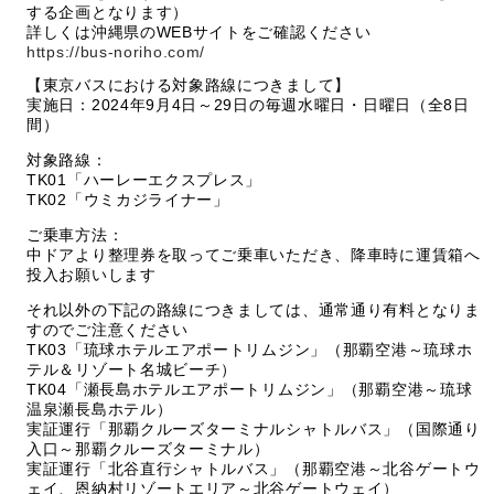
する企画となります）
詳しくは沖縄県のWEBサイトをご確認ください
https://bus-noriho.com/
【東京バスにおける対象路線につきまして】
実施日：2024年9月4日～29日の毎週水曜日・日曜日（全8日
間）
対象路線：
TK01「ハーレーエクスプレス」
TK02「ウミカジライナー」
ご乗車方法：
中ドアより整理券を取ってご乗車いただき、降車時に運賃箱へ
投入お願いします
それ以外の下記の路線につきましては、通常通り有料となりま
すのでご注意ください
TK03「琉球ホテルエアポートリムジン」（那覇空港～琉球ホ
テル＆リゾート名城ビーチ）
TK04「瀬長島ホテルエアポートリムジン」（那覇空港～琉球
温泉瀬長島ホテル）
実証運行「那覇クルーズターミナルシャトルバス」（国際通り
入口～那覇クルーズターミナル）
実証運行「北谷直行シャトルバス」（那覇空港～北谷ゲートウ
ェイ、恩納村リゾートエリア～北谷ゲートウェイ）